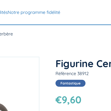
ités
Notre programme fidélité
Cerbère
Figurine Ce
Référence 38912
Fantastique
€9,60