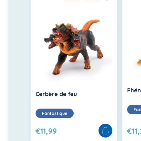
ique
Phén
Cerbère de feu
Fan
Fantastique
€11,99
€11