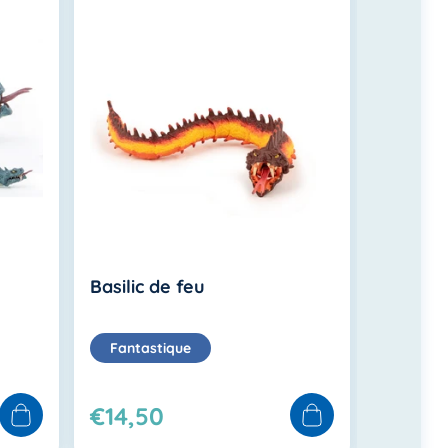
Basilic de feu
Dragon 
Fantastique
Fantas
€14,50
€38,7