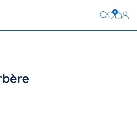
0
rbère