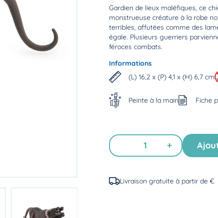
Gardien de lieux maléfiques, ce chi
monstrueuse créature à la robe no
terribles, affutées comme des lame
égale. Plusieurs guerriers parvienn
féroces combats.
Informations
(L) 16,2 x (P) 4,1 x (H) 6,7 cm
Peinte à la main
Fiche p
+
Ajou
Livraison gratuite à partir de €