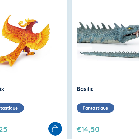
ix
Basilic
tastique
Fantastique
,25
€14,50