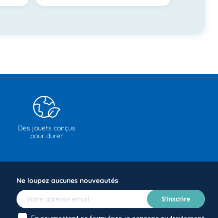
Des jouets conçus
pour durer
Ne loupez aucunes nouveautés
S'inscrire