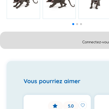
Connectez-vous
Vous pourriez aimer
.0
5.0